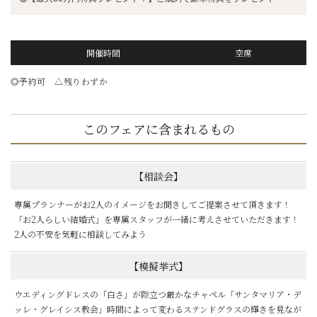
開催時間
空席
◎予約可 △残りわずか
このフェアに含まれるもの
【相談会】
専属プランナーがお2人のイメージをお聞きしてご提案させて頂きます！
「お2人らしい結婚式」を専属スタッフが一緒に考えさせていただきます！
2人の不安を気軽に相談してみよう
【模擬挙式】
ウエディングドレスの「白さ」が際立つ厳かなチャペル「サンタマリア・デ
ッレ・グレイシス教会」時間によって変わるステンドグラスの輝きを見なが