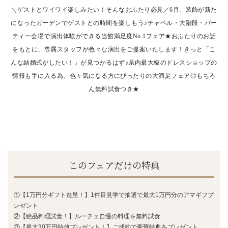
＼ゲストとワイワイ楽しみたい！そんなおふたり必見／6月、装飾が新た
になったガーデンでゲストとの時間を楽しもう♪チャペル・大階段・パー
ティー
会場で演出体験ができる当館満足度No.1フェア★おふたりのお話
をもとに、専属スタッフが色々な演出をご提案いたします！きっと「こ
んな結婚式がしたい！」が見つかるはず♪県内最大級のドレスショップの
情報も手に入る為、色々気になる方にぴったりの大満足
フェア◎もちろ
ん無料試食つき★
このフェアだけの特典
①【1万円分ギフト進呈！】1件目見学で抽選で最大1万円分のアマギフプ
レゼント
②【絶品料理試食！】ルーチェ自慢の料理を無料試食
③【最大30万円特典プレゼント！】ご成約で豪華特典をプレゼント