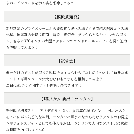
らバージンロードを歩く姿を想像してみて
【模擬披露宴】
新郎新婦のブライズルームから披露宴会場へ入場できる直結の階段から入場
体験。披露宴の会場は正面、階段、貸切ガーデンからと3パターンから選べ
る。さらに320インチの大型スクリーンでエンドロールムービーを見て迫力
を体験してみよう！
【試食会】
当社だけのゲストが選べる料理チョイスもおもてなしの１つとして重要なポ
イント！専属スタッフに大切なおもてなしを相談してみよう
当日はA5ランク和牛フィレ肉を堪能できます！
【1番人気の演出！ランタン】
新潟県で初導入し、1番人気のランタン。披露宴が結びとなり、外に出ると
そこに広がる幻想的な空間。ランタンに囲まれながら行なうゲストのお見送
りやフォトスポットとしても使える演出。ランタンで大切なゲスト共に素敵
な時間を過ごしませんか