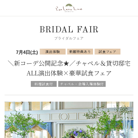
BRIDAL FAIR
ブライダルフェア
演出体験
来館特典あり
試食フェア
7月4日(土)
＼新コーデ公開記念★／チャペル＆貸切邸宅
ALL演出体験×豪華試食フェア
料理試食付
チャペル・会場入場体験付