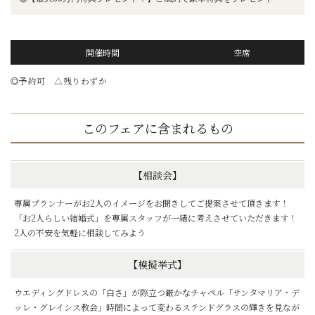
開催時間
空席
◎予約可 △残りわずか
このフェアに含まれるもの
【相談会】
専属プランナーがお2人のイメージをお聞きしてご提案させて頂きます！
「お2人らしい結婚式」を専属スタッフが一緒に考えさせていただきます！
2人の不安を気軽に相談してみよう
【模擬挙式】
ウエディングドレスの「白さ」が際立つ厳かなチャペル「サンタマリア・デ
ッレ・グレイシス教会」時間によって変わるステンドグラスの輝きを見なが