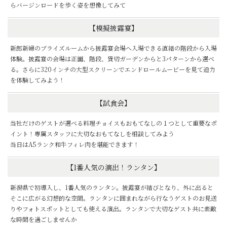
らバージンロードを歩く姿を想像してみて
【模擬披露宴】
新郎新婦のブライズルームから披露宴会場へ入場できる直結の階段から入場
体験。披露宴の会場は正面、階段、貸切ガーデンからと3パターンから選べ
る。さらに320インチの大型スクリーンでエンドロールムービーを見て迫力
を体験してみよう！
【試食会】
当社だけのゲストが選べる料理チョイスもおもてなしの１つとして重要なポ
イント！専属スタッフに大切なおもてなしを相談してみよう
当日はA5ランク和牛フィレ肉を堪能できます！
【1番人気の演出！ランタン】
新潟県で初導入し、1番人気のランタン。披露宴が結びとなり、外に出ると
そこに広がる幻想的な空間。ランタンに囲まれながら行なうゲストのお見送
りやフォトスポットとしても使える演出。ランタンで大切なゲスト共に素敵
な時間を過ごしませんか