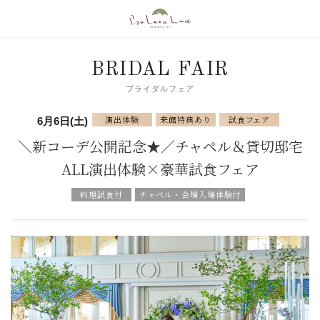
BRIDAL FAIR
ブライダルフェア
演出体験
来館特典あり
試食フェア
6月6日(土)
＼新コーデ公開記念★／チャペル＆貸切邸宅
ALL演出体験×豪華試食フェア
料理試食付
チャペル・会場入場体験付