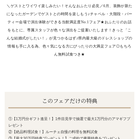
＼ゲストとワイワイ楽しみたい！そんなおふたり必見／6月、装飾が新た
になったガーデンでゲストとの時間を楽しもう♪チャペル・大階段・パー
ティー
会場で演出体験ができる当館満足度No.1フェア★おふたりのお話
をもとに、専属スタッフが色々な演出をご提案いたします！きっと「こ
んな結婚式がしたい！」が見つかるはず♪県内最大級のドレスショップの
情報も手に入る為、色々気になる方にぴったりの大満足
フェア◎もちろ
ん無料試食つき★
このフェアだけの特典
①【1万円分ギフト進呈！】1件目見学で抽選で最大1万円分のアマギフプ
レゼント
②【絶品料理試食！】ルーチェ自慢の料理を無料試食
③【最大30万円特典プレゼント！】ご成約で豪華特典をプレゼント