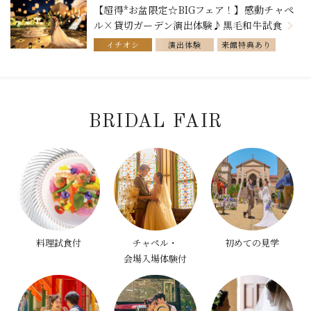
【超得*お盆限定☆BIGフェア！】感動チャペ
ル×貸切ガーデン演出体験♪黒毛和牛試食
イチオシ
演出体験
来館特典あり
料理試食付
チャペル・会場入場体験付
初めての見学
ピックアップ
BRIDAL FAIR
料理試食付
チャペル・
初めての見学
会場入場体験付