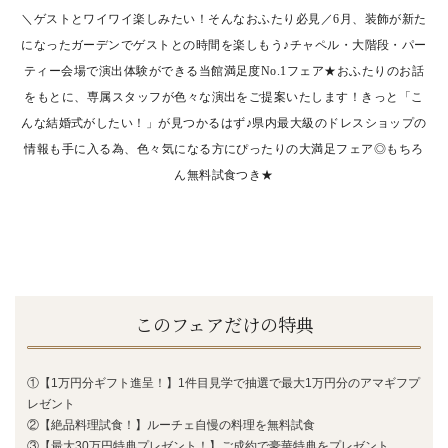
＼ゲストとワイワイ楽しみたい！そんなおふたり必見／6月、装飾が新た
になったガーデンでゲストとの時間を楽しもう♪チャペル・大階段・パー
ティー
会場で演出体験ができる当館満足度No.1フェア★おふたりのお話
をもとに、専属スタッフが色々な演出をご提案いたします！きっと「こ
んな結婚式がしたい！」が見つかるはず♪県内最大級のドレスショップの
情報も手に入る為、色々気になる方にぴったりの大満足
フェア◎もちろ
ん無料試食つき★
このフェアだけの特典
①【1万円分ギフト進呈！】1件目見学で抽選で最大1万円分のアマギフプ
レゼント
②【絶品料理試食！】ルーチェ自慢の料理を無料試食
③【最大30万円特典プレゼント！】ご成約で豪華特典をプレゼント