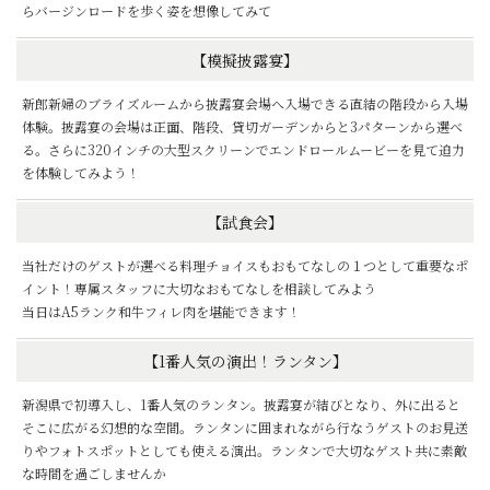
らバージンロードを歩く姿を想像してみて
【模擬披露宴】
新郎新婦のブライズルームから披露宴会場へ入場できる直結の階段から入場
体験。披露宴の会場は正面、階段、貸切ガーデンからと3パターンから選べ
る。さらに320インチの大型スクリーンでエンドロールムービーを見て迫力
を体験してみよう！
【試食会】
当社だけのゲストが選べる料理チョイスもおもてなしの１つとして重要なポ
イント！専属スタッフに大切なおもてなしを相談してみよう
当日はA5ランク和牛フィレ肉を堪能できます！
【1番人気の演出！ランタン】
新潟県で初導入し、1番人気のランタン。披露宴が結びとなり、外に出ると
そこに広がる幻想的な空間。ランタンに囲まれながら行なうゲストのお見送
りやフォトスポットとしても使える演出。ランタンで大切なゲスト共に素敵
な時間を過ごしませんか