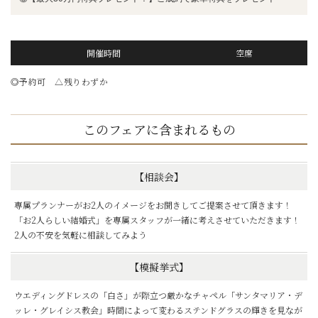
開催時間
空席
◎予約可 △残りわずか
このフェアに含まれるもの
【相談会】
専属プランナーがお2人のイメージをお聞きしてご提案させて頂きます！
「お2人らしい結婚式」を専属スタッフが一緒に考えさせていただきます！
2人の不安を気軽に相談してみよう
【模擬挙式】
ウエディングドレスの「白さ」が際立つ厳かなチャペル「サンタマリア・デ
ッレ・グレイシス教会」時間によって変わるステンドグラスの輝きを見なが