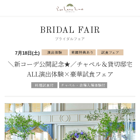
BRIDAL FAIR
ブライダルフェア
演出体験
来館特典あり
試食フェア
7月18日(土)
＼新コーデ公開記念★／チャペル＆貸切邸宅
ALL演出体験×豪華試食フェア
料理試食付
チャペル・会場入場体験付