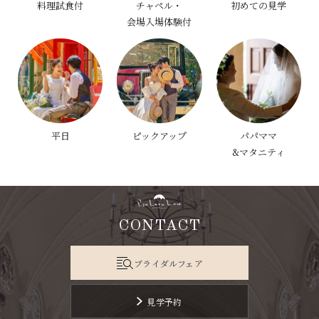
料理試食付
チャペル・
初めての見学
会場入場体験付
平日
ピックアップ
パパママ
&マタニティ
CONTACT
ブライダルフェア
見学予約