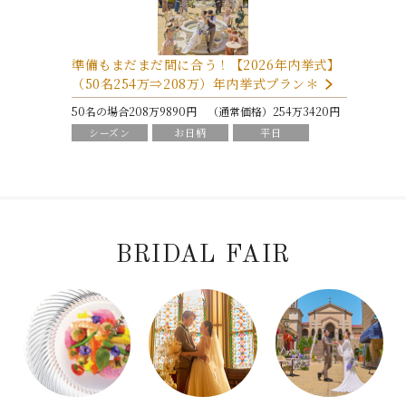
準備もまだまだ間に合う！【2026年内挙式】
（50名254万⇒208万）年内挙式プラン＊
50名の場合208万9890円 （通常価格）254万3420円
シーズン
お日柄
平日
パパママ
打上花火
BRIDAL FAIR