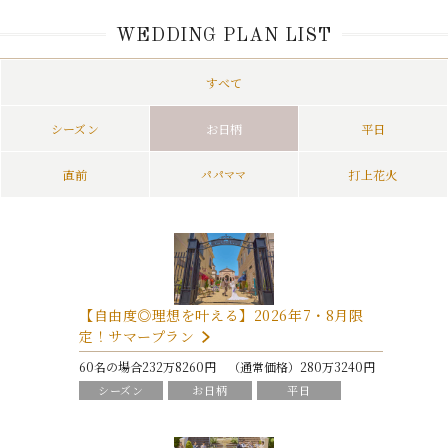
WEDDING PLAN LIST
すべて
シーズン
お日柄
平日
直前
パパママ
打上花火
【自由度◎理想を叶える】2026年7・8月限
定！サマープラン
60名の場合232万8260円 （通常価格）280万3240円
シーズン
お日柄
平日
パパママ
打上花火