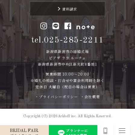
資料請求
tel.025-285-2211
新潟県新潟市の結婚式場
ピアザ ララ ルーチェ
新潟県新潟市中央区新光町8番地1
営業時間 10:00～20:00
※婚礼の相談・打合せや宴会利用時を除く
定休日 火曜日（祝日の場合は営業）
・プライバシーポリシー
・会社概要
Copyright (C) 2026Arkbell inc. All Rights Reserved.
プランナーに
BRIDAL FAIR