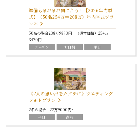
準備もまだまだ間に合う！【2026年内挙
式】（50名254万⇒208万）年内挙式プラ
ン＊
50名の場合208万9890円 （通常価格）254万
3420円
シーズン
お日柄
平日
パパママ
打上花火
《2人の思い出をカタチに》ウエディング
フォトプラン
2名の場合 22万9000円～
平日
直前