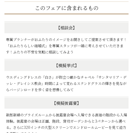
このフェアに含まれるもの
【相談会】
専属プランナーがおふたりのイメージをお聞きしてご提案させて頂きます！
「おふたりらしい結婚式」を専属スタッフが一緒に考えさせていただきま
す！ふたりの不安を気軽に相談してみよう
【模擬挙式】
ウエディングドレスの「白さ」が際立つ厳かなチャペル「サンタマリア・デ
ッレ・グレイシス教会」時間によって変わるステンドグラスの輝きを見なが
らバージンロードを歩く姿を想像してみて
【模擬披露宴】
新郎新婦のブライズルームから披露宴会場へ入場できる直結の階段から入場
体験。披露宴の会場は正面、階段、貸切ガーデンからと3パターンから選べ
る。さらに320インチの大型スクリーンでエンドロールムービーを見て迫力