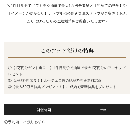
＼1件目見学でギフト券を抽選で最大1万円分進呈／【初めての見学】や
【イメージが湧かない】カップル様必見★専属スタッフがご案内！おふ
たりにぴったりのご結婚式をご提案いたします♪
このフェアだけの特典
①【1万円分ギフト進呈！】1件目見学で抽選で最大1万円分のアマギフプ
レゼント
②【絶品料理試食！】ルーチェ自慢の絶品料理を無料試食
③【最大30万円特典プレゼント！】ご成約で豪華特典をプレゼント
開催時間
空席
◎予約可 △残りわずか