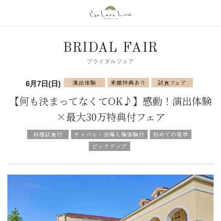
BRIDAL FAIR
ブライダルフェア
演出体験
来館特典あり
試食フェア
6月7日(日)
【何も決まってなくてOK♪】感動！演出体験
×最大30万特典付フェア
料理試食付
チャペル・会場入場体験付
初めての見学
ピックアップ