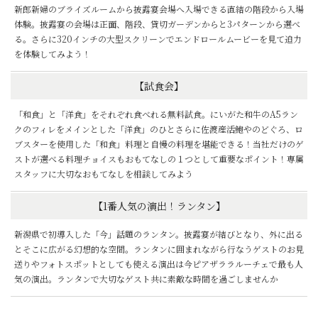
新郎新婦のブライズルームから披露宴会場へ入場できる直結の階段から入場
体験。披露宴の会場は正面、階段、貸切ガーデンからと3パターンから選べ
る。さらに320インチの大型スクリーンでエンドロールムービーを見て迫力
を体験してみよう！
【試食会】
「和食」と「洋食」をそれぞれ食べれる無料試食。にいがた和牛のA5ラン
クのフィレをメインとした「洋食」のひとさらに佐渡産活鮑やのどぐろ、ロ
ブスターを使用した「和食」料理と自慢の料理を堪能できる！当社だけのゲ
ストが選べる料理チョイスもおもてなしの１つとして重要なポイント！専属
スタッフに大切なおもてなしを相談してみよう
【1番人気の演出！ランタン】
新潟県で初導入した「今」話題のランタン。披露宴が結びとなり、外に出る
とそこに広がる幻想的な空間。ランタンに囲まれながら行なうゲストのお見
送りやフォトスポットとしても使える演出は今ピアザララルーチェで最も人
気の演出。ランタンで大切なゲスト共に素敵な時間を過ごしませんか