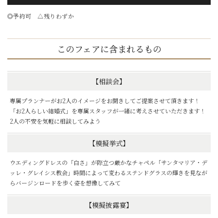
◎予約可 △残りわずか
このフェアに含まれるもの
【相談会】
専属プランナーがお2人のイメージをお聞きしてご提案させて頂きます！
「お2人らしい結婚式」を専属スタッフが一緒に考えさせていただきます！
2人の不安を気軽に相談してみよう
【模擬挙式】
ウエディングドレスの「白さ」が際立つ厳かなチャペル「サンタマリア・デ
ッレ・グレイシス教会」時間によって変わるステンドグラスの輝きを見なが
らバージンロードを歩く姿を想像してみて
【模擬披露宴】