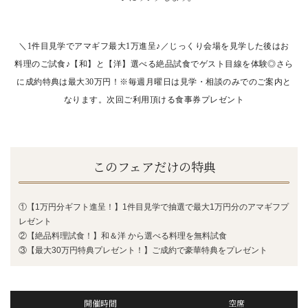
＼1件目見学でアマギフ最大1万進呈♪／じっくり会場を見学した後はお
料理のご試食♪【和】と【洋】選べる絶品試食でゲスト目線を体験◎さら
に成約特典は最大30万円！※毎週月曜日は見学・相談のみでのご案内と
なります。次回ご利用頂ける食事券プレゼント
このフェアだけの特典
①【1万円分ギフト進呈！】1件目見学で抽選で最大1万円分のアマギフプ
レゼント
②【絶品料理試食！】和＆洋 から選べる料理を無料試食
③【最大30万円特典プレゼント！】ご成約で豪華特典をプレゼント
開催時間
空席