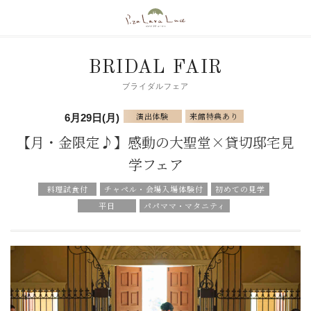
BRIDAL FAIR
ブライダルフェア
演出体験
来館特典あり
6月29日(月)
【月・金限定♪】感動の大聖堂×貸切邸宅見
学フェア
料理試食付
チャペル・会場入場体験付
初めての見学
平日
パパママ・マタニティ