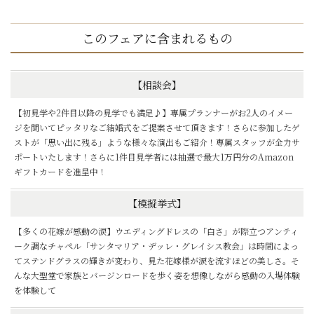
このフェアに含まれるもの
【相談会】
【初見学や2件目以降の見学でも満足♪】専属プランナーがお2人のイメー
ジを聞いてピッタリなご結婚式をご提案させて頂きます！さらに参加したゲ
ストが「思い出に残る」ような様々な演出もご紹介！専属スタッフが全力サ
ポートいたします！さらに1件目見学者には抽選で最大1万円分のAmazon
ギフトカードを進呈中！
【模擬挙式】
【多くの花嫁が感動の涙】ウエディングドレスの「白さ」が際立つアンティ
ーク調なチャペル「サンタマリア・デッレ・グレイシス教会」は時間によっ
てステンドグラスの輝きが変わり、見た花嫁様が涙を流すほどの美しさ。そ
んな大聖堂で家族とバージンロードを歩く姿を想像しながら感動の入場体験
を体験して