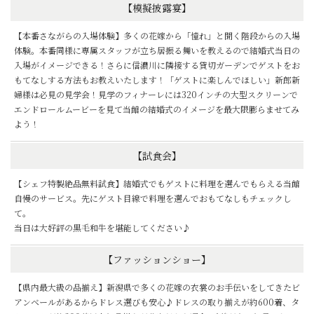
【模擬披露宴】
【本番さながらの入場体験】多くの花嫁から「憧れ」と聞く階段からの入場
体験。本番同様に専属スタッフが立ち居振る舞いを教えるので結婚式当日の
入場がイメージできる！さらに信濃川に隣接する貸切ガーデンでゲストをお
もてなしする方法もお教えいたします！「ゲストに楽しんでほしい」新郎新
婦様は必見の見学会！見学のフィナーレには320インチの大型スクリーンで
エンドロールムービーを見て当館の結婚式のイメージを最大限膨らませてみ
よう！
【試食会】
【シェフ特製絶品無料試食】結婚式でもゲストに料理を選んでもらえる当館
自慢のサービス。先にゲスト目線で料理を選んでおもてなしもチェックし
て。
当日は大好評の黒毛和牛を堪能してください♪
【ファッションショー】
【県内最大級の品揃え】新潟県で多くの花嫁の衣裳のお手伝いをしてきたビ
アンベールがあるからドレス選びも安心♪ドレスの取り揃えが約600着、タ