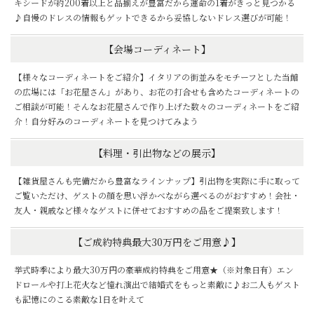
キシードが約200着以上と品揃えが豊富だから運命の1着がきっと見つかる
♪自慢のドレスの情報もゲットできるから妥協しないドレス選びが可能！
【会場コーディネート】
【様々なコーディネートをご紹介】イタリアの街並みをモチーフとした当館
の広場には「お花屋さん」があり、お花の打合せも含めたコーディネートの
ご相談が可能！そんなお花屋さんで作り上げた数々のコーディネートをご紹
介！自分好みのコーディネートを見つけてみよう
【料理・引出物などの展示】
【雑貨屋さんも完備だから豊富なラインナップ】引出物を実際に手に取って
ご覧いただけ、ゲストの顔を思い浮かべながら選べるのがおすすめ！会社・
友人・親戚など様々なゲストに併せておすすめの品をご提案致します！
【ご成約特典最大30万円をご用意♪】
挙式時季により最大30万円の豪華成約特典をご用意★（※対象日有）エン
ドロールや打上花火など憧れ演出で結婚式をもっと素敵に♪お二人もゲスト
も記憶にのこる素敵な1日を叶えて