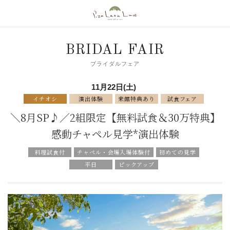
BRIDAL FAIR
ブライダルフェア
11月22日(土)
イチオシ
演出体験
来館特典あり
試食フェア
＼8月SP♪／2組限定【無料試食＆30万特典】
感動チャペル見学*演出体験
料理試食付
チャペル・会場入場体験付
初めての見学
平日
ピックアップ