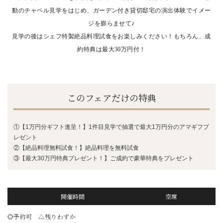
動のチャペル見学をはじめ、ガーデン付き貸切邸宅の演出体験でイメー
ジを膨らませて♪
見学の後はシェフ特製絶品料理試食をお楽しみください！もちろん、成
約特典は最大30
万円付！
このフェアだけの特典
①【1万円分ギフト進呈！】1件目見学で抽選で最大1万円分のアマギフプ
レゼント
②【絶品料理無料試食！】絶品料理を無料試食
③【最大30万円特典プレゼント！】ご成約で豪華特典をプレゼント
開催時間
空席
◎予約可 △残りわずか