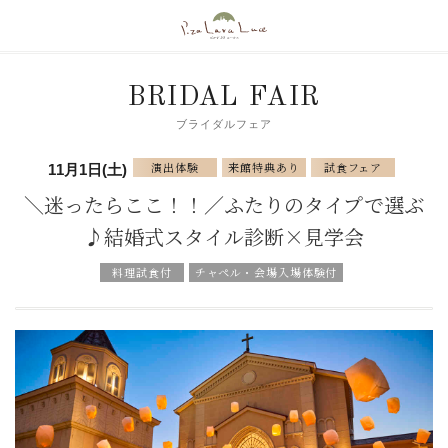
BRIDAL FAIR
ブライダルフェア
演出体験
来館特典あり
試食フェア
11月1日(土)
＼迷ったらここ！！／ふたりのタイプで選ぶ
♪結婚式スタイル診断×見学会
料理試食付
チャペル・会場入場体験付