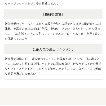
らバージンロードを歩く姿を想像してみて
【模擬披露宴】
新郎新婦のブライズルームから披露宴会場へ入場できる直結の階段から入場
体験。披露宴の会場は正面、階段、貸切ガーデンからと3パターンから選べ
る。さらに320インチの大型スクリーンでエンドロールムービーを見て迫力
を体験してみよう！
【1番人気の演出！ランタン】
新潟県で初導入し、1番人気のランタン。披露宴が結びとなり、外に出ると
そこに広がる幻想的な空間。ランタンに囲まれながら行なうゲストのお見送
りやフォトスポットとしても使える演出。ランタンで大切なゲスト共に素敵
な時間を過ごしませんか