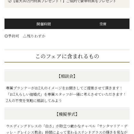
②【最大30万円特典プレゼント！】ご成約で豪華特典をプレゼント
開催時間
空席
◎予約可 △残りわずか
このフェアに含まれるもの
【相談会】
専属プランナーがお2人のイメージをお聞きしてご提案させて頂きます！
「お2人らしい結婚式」を専属スタッフが一緒に考えさせていただきます！
2人の不安を気軽に相談してみよう
【模擬挙式】
ウエディングドレスの「白さ」が際立つ厳かなチャペル「サンタマリア・デ
ッレ・グレイシス教会」時間によって変わるステンドグラスの輝きを見なが