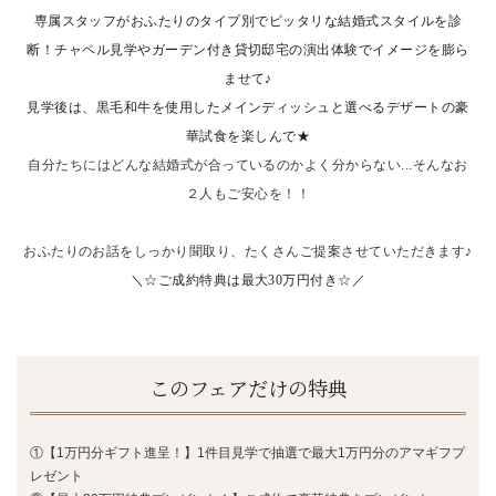
専属スタッフがおふたりのタイプ別でピッタリな結婚式スタイルを診
断！チャペル見学やガーデン付き貸切邸宅の演出体験でイメージを膨ら
ませて♪
見学後は、黒毛和牛を使用したメインディッシュと選べるデザートの豪
華試食を楽しんで★
自分たちにはどんな結婚式が合っているのかよく分からない...そんなお
２人もご安心を！！
おふたりのお話をしっかり聞取り、たくさんご提案させていただきます♪
＼☆ご成約特典は最大30万円付き☆／
このフェアだけの特典
①【1万円分ギフト進呈！】1件目見学で抽選で最大1万円分のアマギフプ
レゼント