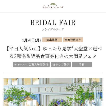
BRIDAL FAIR
ブライダルフェア
演出体験
来館特典あり
1月26日(月)
【平日人気No.1】ゆったり見学*大聖堂×選べ
る2邸宅＆絶品食事券付きの大満足フェア
チャペル・会場入場体験付
初めての見学
平日