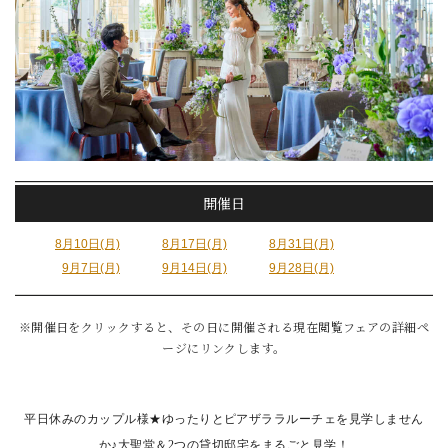
開催日
8月10日(月)
8月17日(月)
8月31日(月)
9月7日(月)
9月14日(月)
9月28日(月)
※開催日をクリックすると、その日に開催される現在閲覧フェアの詳細ペ
ージにリンクします。
平日休みのカップル様★ゆったりとピアザララルーチェを見学しません
か♪大聖堂＆2つの貸切邸宅をまるごと見学！