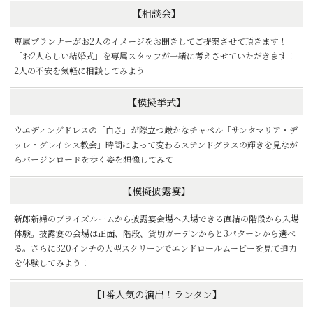
【相談会】
専属プランナーがお2人のイメージをお聞きしてご提案させて頂きます！
「お2人らしい結婚式」を専属スタッフが一緒に考えさせていただきます！
2人の不安を気軽に相談してみよう
【模擬挙式】
ウエディングドレスの「白さ」が際立つ厳かなチャペル「サンタマリア・デ
ッレ・グレイシス教会」時間によって変わるステンドグラスの輝きを見なが
らバージンロードを歩く姿を想像してみて
【模擬披露宴】
新郎新婦のブライズルームから披露宴会場へ入場できる直結の階段から入場
体験。披露宴の会場は正面、階段、貸切ガーデンからと3パターンから選べ
る。さらに320インチの大型スクリーンでエンドロールムービーを見て迫力
を体験してみよう！
【1番人気の演出！ランタン】