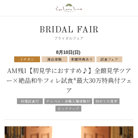
BRIDAL FAIR
ブライダルフェア
8月10日(日)
イチオシ
演出体験
来館特典あり
試食フェア
AM残1【初見学におすすめ♪】全館見学ツア
ー×絶品和牛フィレ試食*最大30万特典付フェ
ア
料理試食付
チャペル・会場入場体験付
初めての見学
ピックアップ