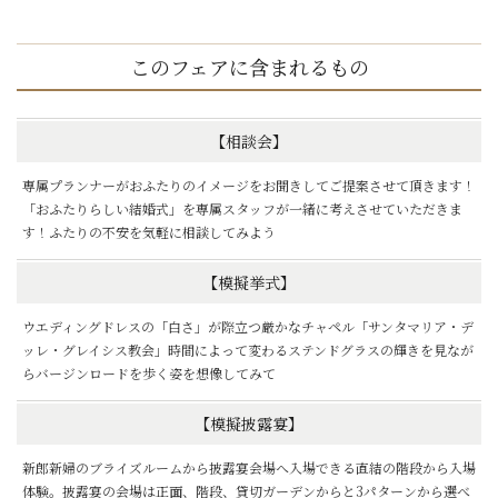
このフェアに含まれるもの
【相談会】
専属プランナーがおふたりのイメージをお聞きしてご提案させて頂きます！
「おふたりらしい結婚式」を専属スタッフが一緒に考えさせていただきま
す！ふたりの不安を気軽に相談してみよう
【模擬挙式】
ウエディングドレスの「白さ」が際立つ厳かなチャペル「サンタマリア・デ
ッレ・グレイシス教会」時間によって変わるステンドグラスの輝きを見なが
らバージンロードを歩く姿を想像してみて
【模擬披露宴】
新郎新婦のブライズルームから披露宴会場へ入場できる直結の階段から入場
体験。披露宴の会場は正面、階段、貸切ガーデンからと3パターンから選べ