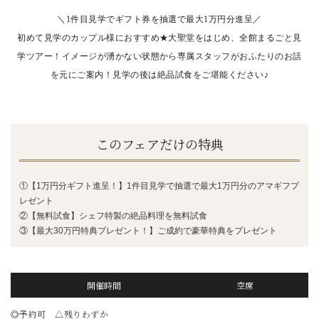
＼1件目見学でギフト券を抽選で最大1万円分進呈／
初めて見学のカップル様におすすめ★大聖堂をはじめ、全館まるごと見
学ツアー！イメージが湧かない状態から専属スタッフがおふたりのお話
を元にご案内！
見学の後は絶品試食をご堪能ください♪
このフェアだけの特典
①【1万円分ギフト進呈！】1件目見学で抽選で最大1万円分のアマギフプ
レゼント
②【無料試食】シェフ特製の絶品料理を無料試食
③【最大30万円特典プレゼント！】ご成約で豪華特典をプレゼント
開催時間
空席
◎予約可 △残りわずか