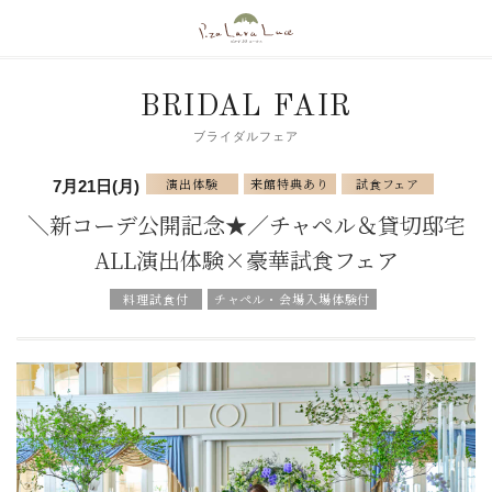
BRIDAL FAIR
ブライダルフェア
演出体験
来館特典あり
試食フェア
7月21日(月)
＼新コーデ公開記念★／チャペル＆貸切邸宅
ALL演出体験×豪華試食フェア
料理試食付
チャペル・会場入場体験付