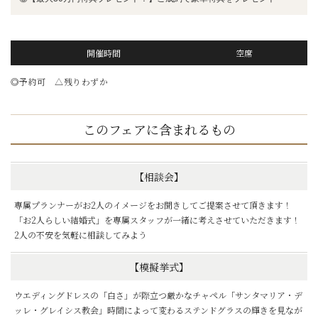
開催時間
空席
◎予約可 △残りわずか
このフェアに含まれるもの
【相談会】
専属プランナーがお2人のイメージをお聞きしてご提案させて頂きます！
「お2人らしい結婚式」を専属スタッフが一緒に考えさせていただきます！
2人の不安を気軽に相談してみよう
【模擬挙式】
ウエディングドレスの「白さ」が際立つ厳かなチャペル「サンタマリア・デ
ッレ・グレイシス教会」時間によって変わるステンドグラスの輝きを見なが