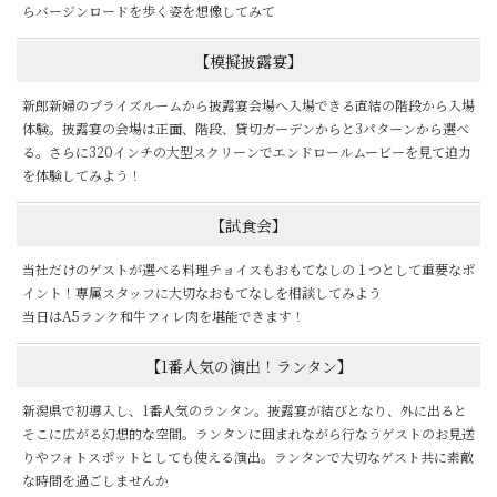
らバージンロードを歩く姿を想像してみて
【模擬披露宴】
新郎新婦のブライズルームから披露宴会場へ入場できる直結の階段から入場
体験。披露宴の会場は正面、階段、貸切ガーデンからと3パターンから選べ
る。さらに320インチの大型スクリーンでエンドロールムービーを見て迫力
を体験してみよう！
【試食会】
当社だけのゲストが選べる料理チョイスもおもてなしの１つとして重要なポ
イント！専属スタッフに大切なおもてなしを相談してみよう
当日はA5ランク和牛フィレ肉を堪能できます！
【1番人気の演出！ランタン】
新潟県で初導入し、1番人気のランタン。披露宴が結びとなり、外に出ると
そこに広がる幻想的な空間。ランタンに囲まれながら行なうゲストのお見送
りやフォトスポットとしても使える演出。ランタンで大切なゲスト共に素敵
な時間を過ごしませんか