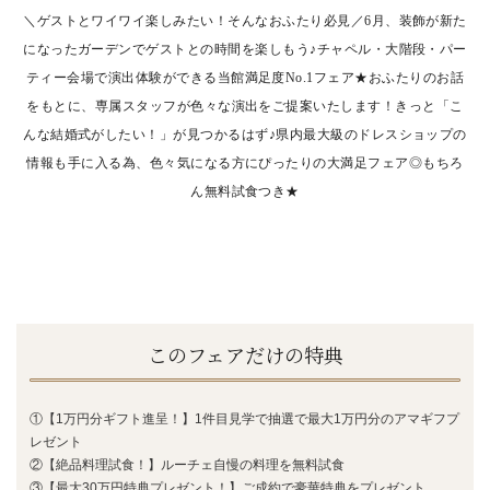
＼ゲストとワイワイ楽しみたい！そんなおふたり必見／6月、装飾が新た
になったガーデンでゲストとの時間を楽しもう♪チャペル・大階段・パー
ティー
会場で演出体験ができる当館満足度No.1フェア★おふたりのお話
をもとに、専属スタッフが色々な演出をご提案いたします！きっと「こ
んな結婚式がしたい！」が見つかるはず♪県内最大級のドレスショップの
情報も手に入る為、色々気になる方にぴったりの大満足
フェア◎もちろ
ん無料試食つき★
このフェアだけの特典
①【1万円分ギフト進呈！】1件目見学で抽選で最大1万円分のアマギフプ
レゼント
②【絶品料理試食！】ルーチェ自慢の料理を無料試食
③【最大30万円特典プレゼント！】ご成約で豪華特典をプレゼント