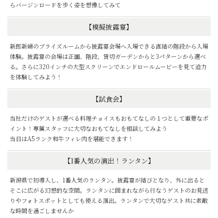
らバージンロードを歩く姿を想像してみて
【模擬披露宴】
新郎新婦のブライズルームから披露宴会場へ入場できる直結の階段から入場
体験。披露宴の会場は正面、階段、貸切ガーデンからと3パターンから選べ
る。さらに320インチの大型スクリーンでエンドロールムービーを見て迫力
を体験してみよう！
【試食会】
当社だけのゲストが選べる料理チョイスもおもてなしの１つとして重要なポ
イント！専属スタッフに大切なおもてなしを相談してみよう
当日はA5ランク和牛フィレ肉を堪能できます！
【1番人気の演出！ランタン】
新潟県で初導入し、1番人気のランタン。披露宴が結びとなり、外に出ると
そこに広がる幻想的な空間。ランタンに囲まれながら行なうゲストのお見送
りやフォトスポットとしても使える演出。ランタンで大切なゲスト共に素敵
な時間を過ごしませんか