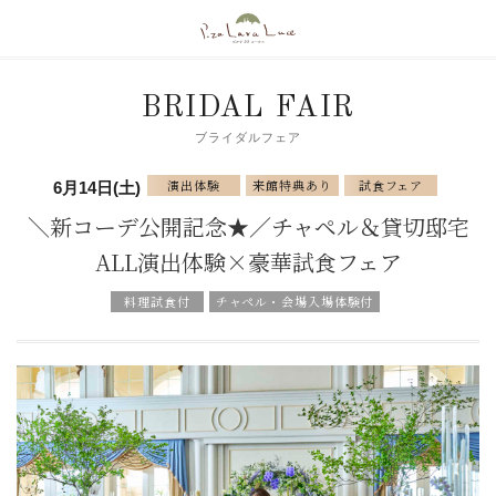
BRIDAL FAIR
ブライダルフェア
演出体験
来館特典あり
試食フェア
6月14日(土)
＼新コーデ公開記念★／チャペル＆貸切邸宅
ALL演出体験×豪華試食フェア
料理試食付
チャペル・会場入場体験付