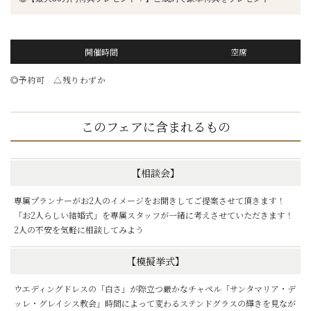
開催時間
空席
◎予約可 △残りわずか
このフェアに含まれるもの
【相談会】
専属プランナーがお2人のイメージをお聞きしてご提案させて頂きます！
「お2人らしい結婚式」を専属スタッフが一緒に考えさせていただきます！
2人の不安を気軽に相談してみよう
【模擬挙式】
ウエディングドレスの「白さ」が際立つ厳かなチャペル「サンタマリア・デ
ッレ・グレイシス教会」時間によって変わるステンドグラスの輝きを見なが