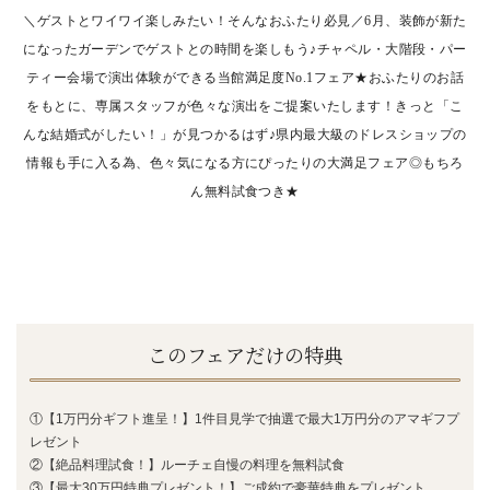
＼ゲストとワイワイ楽しみたい！そんなおふたり必見／6月、装飾が新た
になったガーデンでゲストとの時間を楽しもう♪チャペル・大階段・パー
ティー
会場で演出体験ができる当館満足度No.1フェア★おふたりのお話
をもとに、専属スタッフが色々な演出をご提案いたします！きっと「こ
んな結婚式がしたい！」が見つかるはず♪県内最大級のドレスショップの
情報も手に入る為、色々気になる方にぴったりの大満足
フェア◎もちろ
ん無料試食つき★
このフェアだけの特典
①【1万円分ギフト進呈！】1件目見学で抽選で最大1万円分のアマギフプ
レゼント
②【絶品料理試食！】ルーチェ自慢の料理を無料試食
③【最大30万円特典プレゼント！】ご成約で豪華特典をプレゼント