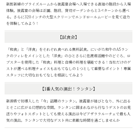
新郎新婦のブライズルームから披露宴会場へ入場できる直結の階段から入場
体験。披露宴の会場は正面、階段、貸切ガーデンからと3パターンから選べ
る。さらに320インチの大型スクリーンでエンドロールムービーを見て迫力
を体験してみよう！
【試食会】
「和食」と「洋食」をそれぞれ食べれる無料試食。にいがた和牛のA5ラン
クのフィレをメインとした「洋食」のひとさらに佐渡産活鮑やのどぐろ、ロ
ブスターを使用した「和食」料理と自慢の料理を堪能できる！当社だけのゲ
ストが選べる料理チョイスもおもてなしの１つとして重要なポイント！専属
スタッフに大切なおもてなしを相談してみよう
【1番人気の演出！ランタン】
新潟県で初導入した「今」話題のランタン。披露宴が結びとなり、外に出る
とそこに広がる幻想的な空間。ランタンに囲まれながら行なうゲストのお見
送りやフォトスポットとしても使える演出は今ピアザララルーチェで最も人
気の演出。ランタンで大切なゲスト共に素敵な時間を過ごしませんか