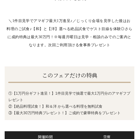
＼1件目見学でアマギフ最大1万進呈♪／じっくり会場を見学した後はお
料理のご試食♪【和】と【洋】選べる絶品試食でゲスト目線を体験◎さら
に成約特典は最大30万円！※毎週月曜日は見学・相談のみでのご案内と
なります。次回ご利用頂ける食事券プレゼント
このフェアだけの特典
①【1万円分ギフト進呈！】1件目見学で抽選で最大1万円分のアマギフプ
レゼント
②【絶品料理試食！】和＆洋 から選べる料理を無料試食
③【最大30万円特典プレゼント！】ご成約で豪華特典をプレゼント
開催時間
空席