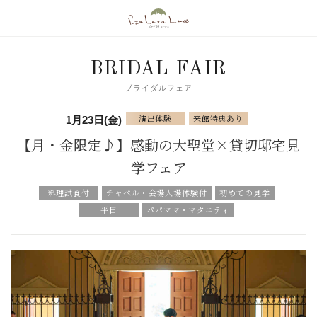
BRIDAL FAIR
ブライダルフェア
演出体験
来館特典あり
1月23日(金)
【月・金限定♪】感動の大聖堂×貸切邸宅見
学フェア
料理試食付
チャペル・会場入場体験付
初めての見学
平日
パパママ・マタニティ