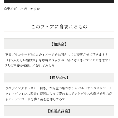
◎予約可 △残りわずか
このフェアに含まれるもの
【相談会】
専属プランナーがお2人のイメージをお聞きしてご提案させて頂きます！
「お2人らしい結婚式」を専属スタッフが一緒に考えさせていただきます！
2人の不安を気軽に相談してみよう
【模擬挙式】
ウエディングドレスの「白さ」が際立つ厳かなチャペル「サンタマリア・デ
ッレ・グレイシス教会」時間によって変わるステンドグラスの輝きを見なが
らバージンロードを歩く姿を想像してみて
【模擬披露宴】