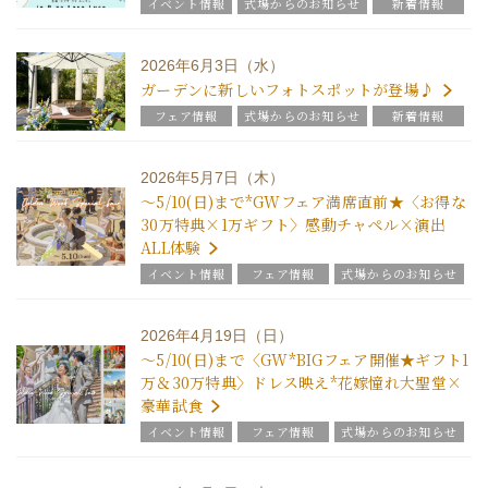
イベント情報
式場からのお知らせ
新着情報
2026年6月3日（水）
ガーデンに新しいフォトスポットが登場♪
フェア情報
式場からのお知らせ
新着情報
2026年5月7日（木）
～5/10(日)まで*GWフェア満席直前★〈お得な
30万特典×1万ギフト〉感動チャペル×演出
ALL体験
イベント情報
フェア情報
式場からのお知らせ
新着情報
2026年4月19日（日）
～5/10(日)まで〈GW*BIGフェア開催★ギフト1
万＆30万特典〉ドレス映え*花嫁憧れ大聖堂×
豪華試食
イベント情報
フェア情報
式場からのお知らせ
新着情報